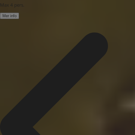
Max 4 pers.
Mer info