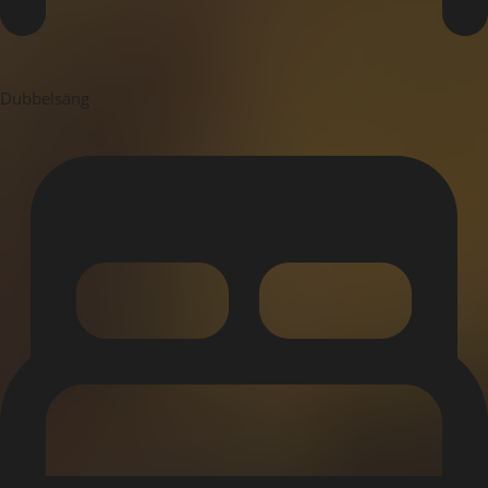
Dubbelsäng